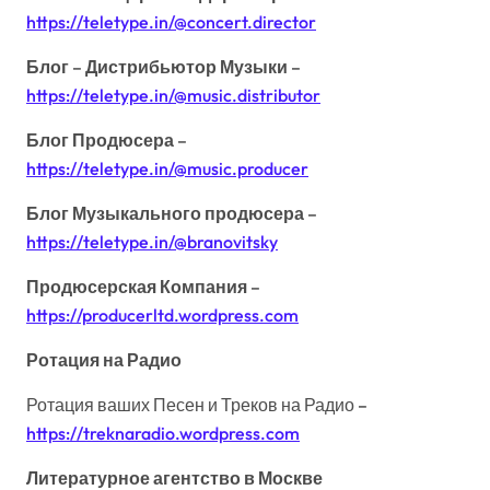
https://teletype.in/@concert.director
Блог
–
Дистрибьютор Музыки
–
https://teletype.in/@music.distributor
Блог Продюсера
–
https://teletype.in/@music.producer
Блог Музыкального продюсера
–
https://teletype.in/@branovitsky
Продюсерская Компания
–
https://producerltd.wordpress.com
Ротация на Радио
Ротация ваших Песен и Треков на Радио –
https://treknaradio.wordpress.com
Литературное агентство в Москве