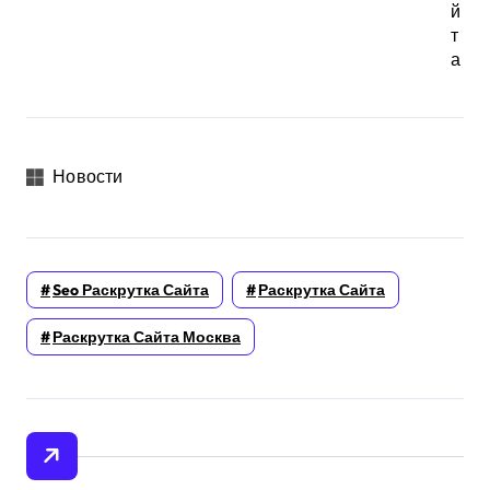
й
т
а
Новости
Seo Раскрутка Сайта
Раскрутка Сайта
Раскрутка Сайта Москва